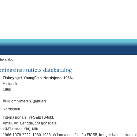
takatalog
ningsinstituttets datakatalog
Fiskeyngel. YoungFish. Nordsjøen. 1966-.
Historisk
1966
Årlig om vinteren. (januar)
Nordsjøen
Internasjonale IYFS&IBTS-tokt.
Antall, Art, Lengde, Stasjonsdata
:
IKMT (Isaac-Kid), MIK.
1966-1979 ????. 1980-1988 på formaterte filer fra FICS5, trenger kvalitetskontrol