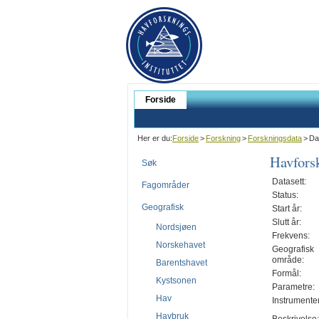
Forside
Her er du:
Forside
>
Forskning
>
Forskningsdata
>
Da
Havforsk
Søk
Datasett:
Fagområder
Status:
Geografisk
Start år:
Slutt år:
Nordsjøen
Frekvens:
Norskehavet
Geografisk
område:
Barentshavet
Formål:
Kystsonen
Parametre:
Hav
Instrumenter
Havbruk