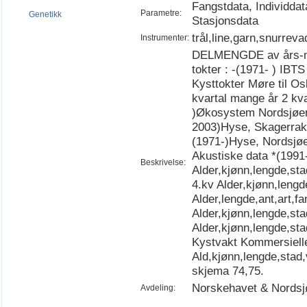
Fangstdata, Individda
Parametre:
Genetikk
Stasjonsdata
trål,line,garn,snurreva
Instrumenter:
DELMENGDE av års-mate
tokter : -(1971- ) IBTS
Kysttokter Møre til Os
kvartal mange år 2 kvar
)Økosystem Nordsjøen ,
2003)Hyse, Skagerrak 
(1971-)Hyse, Nordsjøe
Akustiske data *(1991
Beskrivelse:
Alder,kjønn,lengde,st
4.kv Alder,kjønn,leng
Alder,lengde,ant,art,f
Alder,kjønn,lengde,st
Alder,kjønn,lengde,sta
Kystvakt Kommersielle
Ald,kjønn,lengde,stad,v
skjema 74,75.
Norskehavet & Nordsj
Avdeling: