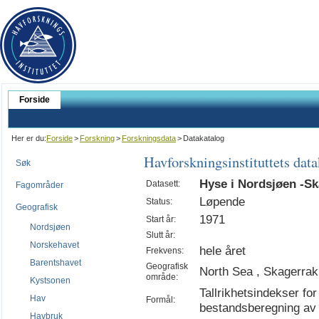
Forside
Her er du:
Forside
>
Forskning
>
Forskningsdata
>
Datakatalog
Havforskningsinstituttets dat
Søk
Hyse i Nordsjøen -Sk
Datasett:
Fagområder
Løpende
Status:
Geografisk
1971
Start år:
Nordsjøen
Slutt år:
Norskehavet
hele året
Frekvens:
Barentshavet
Geografisk
North Sea , Skagerrak
område:
Kystsonen
Tallrikhetsindekser fo
Hav
Formål:
bestandsberegning av h
Havbruk