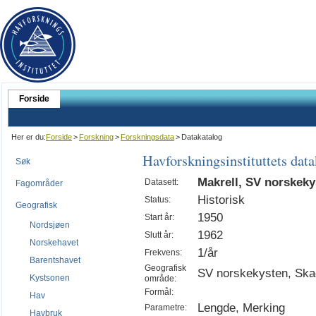
Forside
Her er du:
Forside
>
Forskning
>
Forskningsdata
>
Datakatalog
Havforskningsinstituttets dat
Søk
Makrell, SV norskeky
Datasett:
Fagområder
Historisk
Status:
Geografisk
1950
Start år:
Nordsjøen
1962
Slutt år:
Norskehavet
1/år
Frekvens:
Barentshavet
Geografisk
SV norskekysten, Ska
Kystsonen
område:
Formål:
Hav
Lengde, Merking
Parametre:
Havbruk