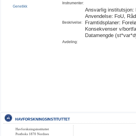
Instrumenter:
Genetikk
Ansvarlig institutsjon:
Anvendelse: FoU, Rådg
Framtidsplaner: Foreløp
Beskrivelse:
Konsekvenser v/bortfal
Datamengde (st*var*d
Avdeling:
HAVFORSKNINGSINSTITUTTET
Havforskningsinstituttet
Postboks 1870 Nordnes