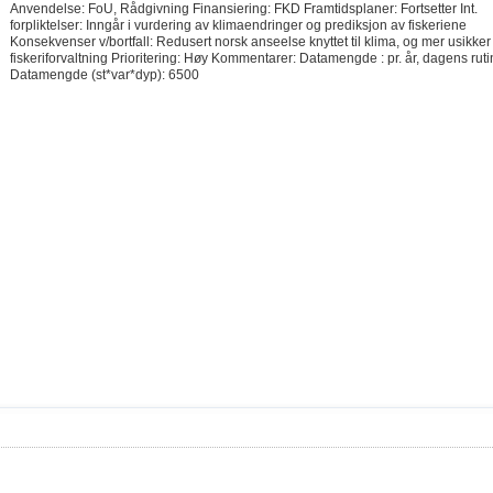
Anvendelse: FoU, Rådgivning Finansiering: FKD Framtidsplaner: Fortsetter Int.
forpliktelser: Inngår i vurdering av klimaendringer og prediksjon av fiskeriene
Konsekvenser v/bortfall: Redusert norsk anseelse knyttet til klima, og mer usikker
fiskeriforvaltning Prioritering: Høy Kommentarer: Datamengde : pr. år, dagens ruti
Datamengde (st*var*dyp): 6500