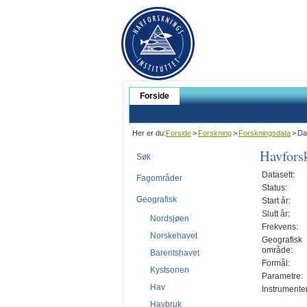
Forside
Her er du:
Forside
>
Forskning
>
Forskningsdata
>
Da
Havforsk
Søk
Datasett:
Fagområder
Status:
Geografisk
Start år:
Slutt år:
Nordsjøen
Frekvens:
Norskehavet
Geografisk
område:
Barentshavet
Formål:
Kystsonen
Parametre:
Hav
Instrumenter
Havbruk