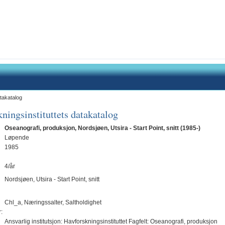
takatalog
ningsinstituttets datakatalog
Oseanografi, produksjon, Nordsjøen, Utsira - Start Point, snitt (1985-)
Løpende
1985
4/år
Nordsjøen, Utsira - Start Point, snitt
Chl_a, Næringssalter, Saltholdighet
:
Ansvarlig institutsjon: Havforskningsinstituttet Fagfelt: Oseanografi, produksjon