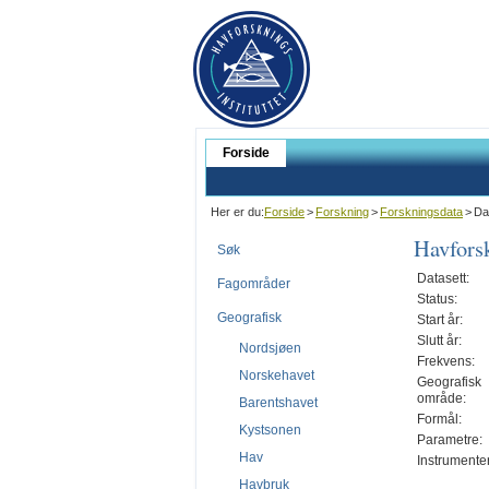
Forside
Her er du:
Forside
>
Forskning
>
Forskningsdata
>
Da
Havforsk
Søk
Datasett:
Fagområder
Status:
Geografisk
Start år:
Slutt år:
Nordsjøen
Frekvens:
Norskehavet
Geografisk
område:
Barentshavet
Formål:
Kystsonen
Parametre:
Hav
Instrumenter
Havbruk