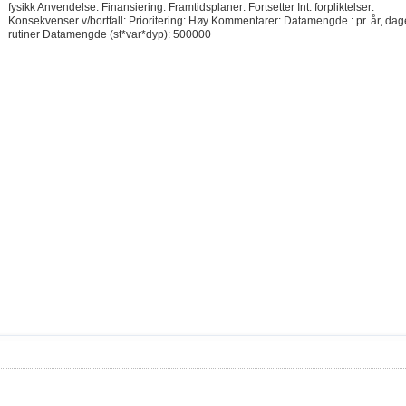
fysikk Anvendelse: Finansiering: Framtidsplaner: Fortsetter Int. forpliktelser:
Konsekvenser v/bortfall: Prioritering: Høy Kommentarer: Datamengde : pr. år, da
rutiner Datamengde (st*var*dyp): 500000