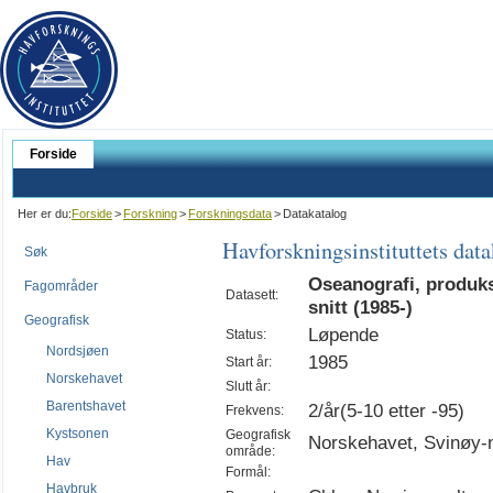
Forside
Her er du:
Forside
>
Forskning
>
Forskningsdata
>
Datakatalog
Havforskningsinstituttets dat
Søk
Oseanografi, produks
Fagområder
Datasett:
snitt (1985-)
Geografisk
Løpende
Status:
Nordsjøen
1985
Start år:
Norskehavet
Slutt år:
Barentshavet
2/år(5-10 etter -95)
Frekvens:
Kystsonen
Geografisk
Norskehavet, Svinøy-n
område:
Hav
Formål:
Havbruk