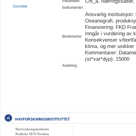
Chl_a, Næringssalter, 
Parametre:
Genetikk
Instrumenter:
Ansvarlig institutsjon:
Oseanografi, produksj
Finansiering: FKD Framt
Inngår i vurdering av 
Beskrivelse:
Konsekvenser v/bortfal
klima, og mer usikker f
Kommentarer: Datamen
(st*var*dyp): 15000
Avdeling:
HAVFORSKNINGSINSTITUTTET
Havforskningsinstituttet
Postboks 1870 Nordnes