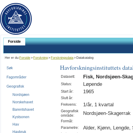
Forside
Her er du:
Forside
>
Forskning
>
Forskningsdata
>
Datakatalog
Havforskningsinstituttets dat
Søk
Fisk, Nordsjøen-Skag
Datasett:
Fagområder
Løpende
Status:
Geografisk
1965
Start år:
Nordsjøen
Slutt år:
Norskehavet
1/år, 1 kvartal
Frekvens:
Barentshavet
Geografisk
Nordsjøen-Skagerrak
område:
Kystsonen
Formål:
Hav
Alder, Kjønn, Lengde,
Parametre:
Havbruk