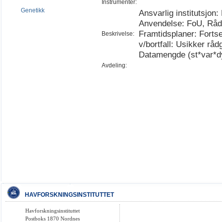
Instrumenter:
Genetikk
Ansvarlig institutsjon:
Anvendelse: FoU, Rådg
Framtidsplaner: Fortse
Beskrivelse:
v/bortfall: Usikker rå
Datamengde (st*var*d
Avdeling:
HAVFORSKNINGSINSTITUTTET
Havforskningsinstituttet
Postboks 1870 Nordnes