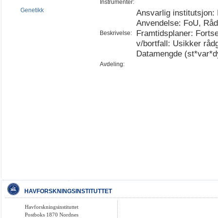
Instrumenter:
Genetikk
Ansvarlig institutsjon:
Anvendelse: FoU, Rådg
Framtidsplaner: Fortse
Beskrivelse:
v/bortfall: Usikker rå
Datamengde (st*var*d
Avdeling:
HAVFORSKNINGSINSTITUTTET
Havforskningsinstituttet
Postboks 1870 Nordnes