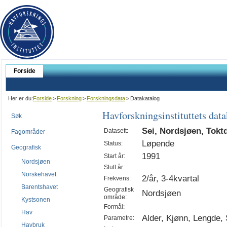
Forside
Her er du:
Forside
>
Forskning
>
Forskningsdata
>
Datakatalog
Havforskningsinstituttets dat
Søk
Sei, Nordsjøen, Toktd
Datasett:
Fagområder
Løpende
Status:
Geografisk
1991
Start år:
Nordsjøen
Slutt år:
Norskehavet
2/år, 3-4kvartal
Frekvens:
Barentshavet
Geografisk
Nordsjøen
område:
Kystsonen
Formål:
Hav
Alder, Kjønn, Lengde,
Parametre:
Havbruk