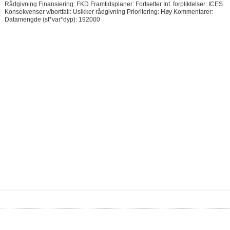
Rådgivning Finansiering: FKD Framtidsplaner: Fortsetter Int. forpliktelser: ICES
Konsekvenser v/bortfall: Usikker rådgivning Prioritering: Høy Kommentarer:
Datamengde (st*var*dyp): 192000