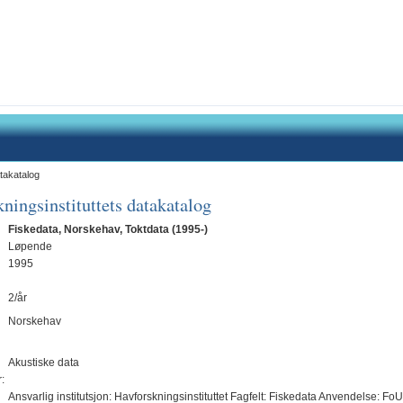
takatalog
ningsinstituttets datakatalog
Fiskedata, Norskehav, Toktdata (1995-)
Løpende
1995
2/år
Norskehav
Akustiske data
:
Ansvarlig institutsjon: Havforskningsinstituttet Fagfelt: Fiskedata Anvendelse: FoU