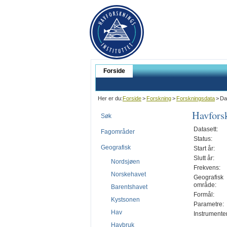
Forside
Her er du:
Forside
>
Forskning
>
Forskningsdata
>
Da
Havforsk
Søk
Datasett:
Fagområder
Status:
Geografisk
Start år:
Slutt år:
Nordsjøen
Frekvens:
Norskehavet
Geografisk
område:
Barentshavet
Formål:
Kystsonen
Parametre:
Hav
Instrumenter
Havbruk