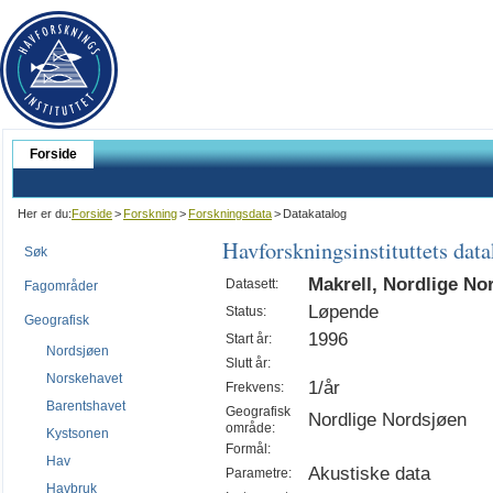
Forside
Her er du:
Forside
>
Forskning
>
Forskningsdata
>
Datakatalog
Havforskningsinstituttets dat
Søk
Makrell, Nordlige Nor
Datasett:
Fagområder
Løpende
Status:
Geografisk
1996
Start år:
Nordsjøen
Slutt år:
Norskehavet
1/år
Frekvens:
Barentshavet
Geografisk
Nordlige Nordsjøen
område:
Kystsonen
Formål:
Hav
Akustiske data
Parametre:
Havbruk