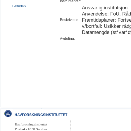
Instrumenter:
Genetikk
Ansvarlig institutsjon:
Anvendelse: FoU, Rådg
Framtidsplaner: Fortse
Beskrivelse:
v/bortfall: Usikker rå
Datamengde (st*var*d
Avdeling:
HAVFORSKNINGSINSTITUTTET
Havforskningsinstituttet
Postboks 1870 Nordnes