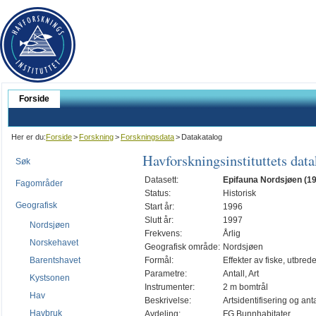
Forside
Her er du:
Forside
>
Forskning
>
Forskningsdata
>
Datakatalog
Havforskningsinstituttets dat
Søk
Datasett:
Epifauna Nordsjøen (1
Fagområder
Status:
Historisk
Geografisk
Start år:
1996
Slutt år:
1997
Nordsjøen
Frekvens:
Årlig
Norskehavet
Geografisk område:
Nordsjøen
Barentshavet
Formål:
Effekter av fiske, utbred
Parametre:
Antall, Art
Kystsonen
Instrumenter:
2 m bomtrål
Hav
Beskrivelse:
Artsidentifisering og anta
Havbruk
Avdeling:
FG Bunnhabitater